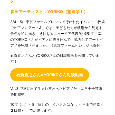
♪」
参画アーティスト：YORIKO（想造楽工）
3/4・5に東京ファームビレッジで行われたイベント「牧場
でピアノにアート♪」では、子どもたちが牧場から見える
景色を絵に描き、それを㈱ニューモア代表/想造楽工主宰
のYORIKOさんがピアノに描き込んで、協力してアートピ
アノを完成させました。（東京ファームビレッジへ寄付）
石賀直之さんとYORIKOさんの対談動画を公開していま
す！
石賀直之さん×YORIKOさん対談動画
Vol.3 で旅に出て生まれ変わったピアノたちは八王子芸術
祭期間中、
10/7（土）～8（日）の「うたとおはなし ～里山で芽吹く
２日間～」 で活躍します。