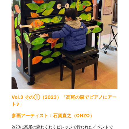
Vol.3 その①（2023）「高尾の森でピアノにアー
ト♪」
参画アーティスト：石賀直之（ONZO）
2/23に高尾の森わくわくビレッジで行われたイベントで