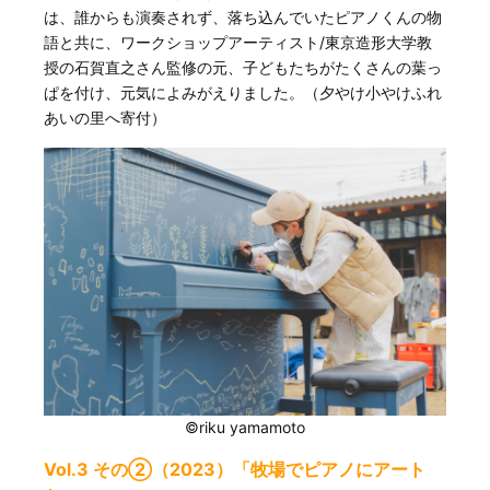
は、誰からも演奏されず、落ち込んでいたピアノくんの物
語と共に、ワークショップアーティスト/東京造形大学教
授の石賀直之さん監修の元、子どもたちがたくさんの葉っ
ぱを付け、元気によみがえりました。（夕やけ小やけふれ
あいの里へ寄付）
©riku yamamoto
Vol.3 その②（2023）「牧場でピアノにアート