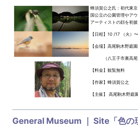
蜂須賀公之氏：初代東京レ
国公立の公園管理やアウ
アーティストの顔を初披
【日程】10 /17 （火）〜 
【会場】高尾駒木野庭園
（八王子市裏高尾町268－
【料金】観覧無料
【作家】蜂須賀公之
【主催】 高尾駒木野庭園指
General Museum ｜ S