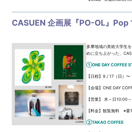
CASUEN 企画展『PO-OL』Pop 
多摩地域の美術大学生を
めに立ち上がった、CASU
①ONE DAY COFFEE 
【日程】9 / 17（日）〜
【会場】ONE DAY COF
【営業】 木～日10:00～1
【料金】観覧無料 ※要
②TAKAO COFFEE