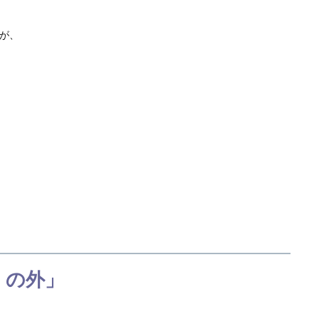
が、
ス］の外」