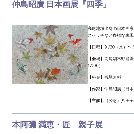
仲島昭廣 日本画展『四季』
高尾地域出身の日本画家
スケッチなど多様な表現
【日程】9 /20（水）〜 9
【会場】高尾駒木野庭園 旧
17:00）
【料金】観覧無料
【作家】仲島昭廣（日本
【主催】（公財）八王子市学
本阿彌 満恵・匠 親子展