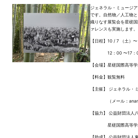
ジェネラル・ミュージア
です。自然物／人工物と
織りなす展覧会を星槎国
ァレンスも実施します。
【日程】10 / 7 （土）〜
12：00 〜17：00
【会場】星槎国際高等学校
【料金】観覧無料
【主催】 ジェネラル・
（メール：anartuse
【協力】 公益財団法人
星槎国際高等学校
【助成】 公益財団法人