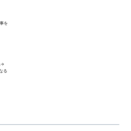
事を
、祝→
となる