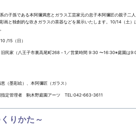
系の子孫である本阿彌満恵とガラス工芸家元の息子本阿彌匠の親子二人
彩画と独創的な吹きガラスの茶器などを展示いたします。10/14（土）
。
10 /15（日）
民家（八王子市裏高尾町268－1／営業時間 9:30 〜16:30※庭園は9:
満恵（墨彩絵）、本阿彌匠（ガラス）
定管理者 駒木野庭園アーツ TEL:042-663-3611
つくりかた～