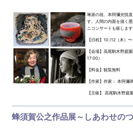
琳派の祖、本阿彌光悦直
す。人間の内面を描く墨
ニコンサートも催します
【日程】10 /12（木）〜 
【会場】高尾駒木野庭園 旧
17:00）
【料金】観覧無料
【作家】作家： 本阿彌
【主催】 高尾駒木野庭園指
蜂須賀公之作品展～しあわせの