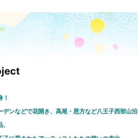
ect
身！
ーデン
などで花開き、
高尾・恩方など八王子西部山沿
品、