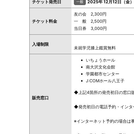
チケット発売日
2025年 12月12日（金）
友の会 2,300円
チケット料金
一 般 2,500円
当日券 3,000円
入場制限
未就学児膝上鑑賞無料
いちょうホール
南大沢文化会館
学園都市センター
J:COMホール八王子
◆上記4箇所の発売初日の窓口販売
販売窓口
◆発売初日の電話予約・インター
※インターネット予約の場合は