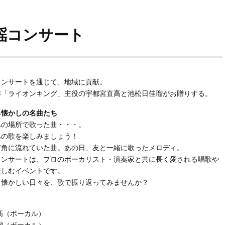
謡コンサート
コンサートを通じて、地域に貢献。
季「ライオンキング」主役の宇都宮直高と池松日佳瑠がお贈りする。
る懐かしの名曲たち
あの場所で歌った曲・・・。
あの歌を楽しみましょう！
街角に流れていた曲。あの日、友と一緒に歌ったメロディ。
コンサートは、プロのボーカリスト・演奏家と共に長く愛される唱歌や
楽しむイベントです。
く懐かしい日々を、歌で振り返ってみませんか？
高（ボーカル）
瑠（ボーカル）