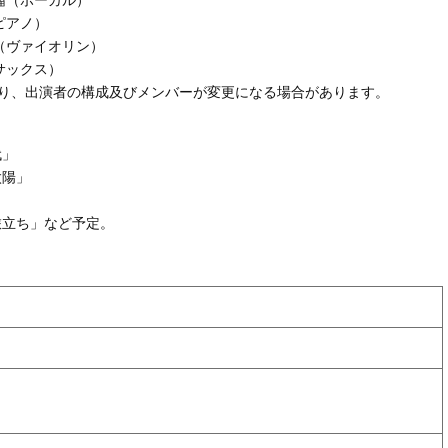
ピアノ）
（ヴァイオリン）
サックス）
より、出演者の構成及びメンバーが変更になる場合があります。
代」
太陽」
」
旅立ち」など予定。