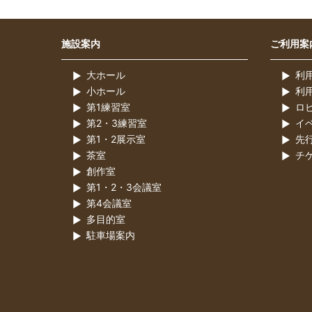
施設案内
ご利用案
大ホール
利
小ホール
利
第1練習室
ロ
第2・3練習室
イ
第1・2展示室
先
茶室
チ
創作室
第1・2・3会議室
第4会議室
多目的室
駐車場案内