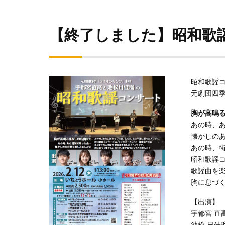
【終了しました】昭和歌
昭和歌謡
元劇団四
胸が高鳴
あの時、
懐かしの
あの時、
昭和歌謡
歌謡曲を
胸に息づ
【出演】
宇都宮 直
池松 日佳