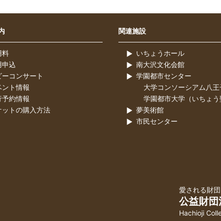
内
関連施設
用料
いちょうホール
用申込
南大沢文化会館
ビーコンサート
学園都市センター
ベント情報
大学コンソーシアム八王
行予約情報
学園都市大学（いちょう
ケットの購入方法
夢美術館
市民センター
愛される財団
公益財団
Hachioji Col