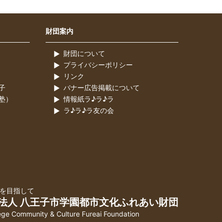
財団案内
財団について
プライバシーポリシー
リンク
子
バナー広告掲載について
塾）
情報紙ラ♪ラ♪ラ
ラ♪ラ♪ラ友の会
を目指して
法人 八王子市学園都市文化ふれあい財団
lege Community & Culture Fureai Foundation