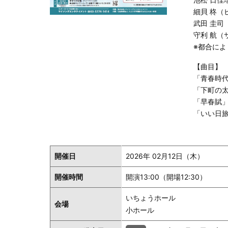
細貝 柊（
武田 圭司
守利 航（
※都合に
【曲目】
「青春時
「下町の
「早春賦
「いい日
開催日
2026年 02月12日（木）
開催時間
開演13:00（開場12:30）
いちょうホール
会場
小ホール