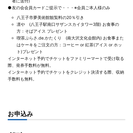
者に送付)
友の会会員カードご提示で・・・※会員ご本人様のみ
八王子市夢美術館観覧料の20％引き
凛や (八王子駅南口サザンスカイタワー3階) お食事の
方：そばアイス プレゼント
喫茶ぷらさ.de.かたくり (南大沢文化会館内) お食事また
はケーキをご注文の方：コーヒー or 紅茶(アイス or ホッ
ト)プレゼント
インターネット予約でチケットをファミリーマートで受け取る
際、発券手数料が無料。
インターネット予約でチケットをクレジット決済する際、収納
手数料も無料。
お申込み