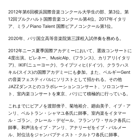
2012年第6回横浜国際音楽コンクール大学生の部、第3位。第
12回ブルクハルト国際音楽コンクール第4位。2017年イタリ
ア、ミラノPiano Talent 国際ピアノコンクール第1位。
2020年、パリ国立高等音楽院第三課程入試伴奏を務める。
2012年ニース夏季国際アカデミーにおいて、選抜コンサートに
4度出演。ピレネー、MusicAlp、(フランス)、カリアリ(イタリ
ア)、IKIF(ニューヨーク)、ライプツィヒ(ドイツ)、クララハス
キル(スイス)の国際アカデミーにも参加。また、ベルギーGent
の音楽フェスティバルにソリストとして招かれる。その他
JAZZダンスとのコラボレーションコンサート、ソロコンサー
ト、室内楽コンサートを東京、パリにて積極的に行っている。
これまでにピアノを渡部僚子、菊地裕介、廻由美子、イブ・ア
ンリ、ベルトラン・シャマユ各氏に師事。室内楽をイタマー
ル・ゴラン、クレール・デゼール、フランソワ・サルク各氏に
師事。和声法をイブ・アンリ、アナリーゼをイブ・バルメー
ル、対位法をジャンバプティスト・クルトワ各氏に師事。