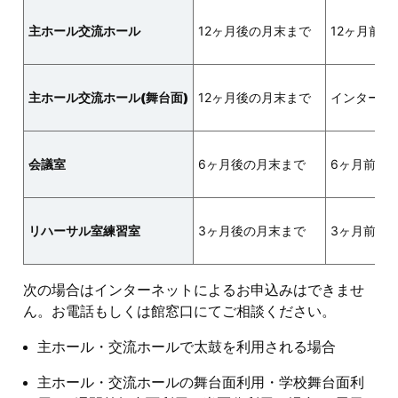
主ホール
交流ホール
12ヶ月後の月末まで
12ヶ月前の
主ホール
交流ホール
(舞台面)
12ヶ月後の月末まで
インターネ
会議室
6ヶ月後の月末まで
6ヶ月前の7
リハーサル室
練習室
3ヶ月後の月末まで
3ヶ月前の7
次の場合はインターネットによるお申込みはできませ
ん。お電話もしくは館窓口にてご相談ください。
主ホール・交流ホールで太鼓を利用される場合
主ホール・交流ホールの舞台面利用・学校舞台面利