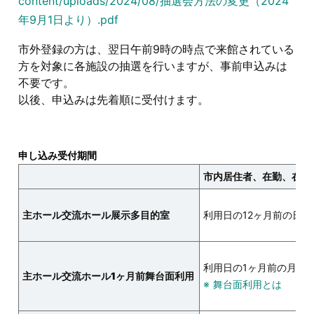
content/uploads/2024/08/抽選会方法の変更（2024
年9月1日より）.pdf
市外登録の方は、翌日午前9時の時点で来館されている
方を対象に各施設の抽選を行いますが、事前申込みは
不要です。
以後、申込みは先着順に受付けます。
申し込み受付期間
市内居住者、在勤、在学
主ホール
交流ホール
展示多目的室
利用日の12ヶ月前の日
利用日の1ヶ月前の月の
主ホール
交流ホール
1ヶ月前舞台面利用
舞台面利用とは