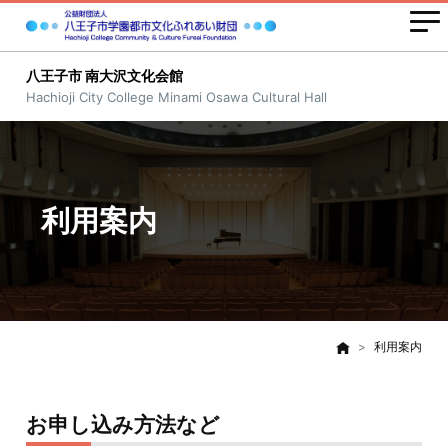
八王子市 南大沢文化会館
Hachioji City College Minami Osawa Cultural Hall
利用案内
利用案内
お申し込み方法など