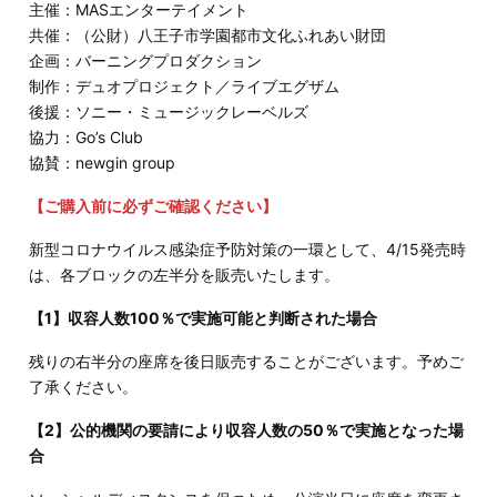
主催：MASエンターテイメント
共催：（公財）八王子市学園都市文化ふれあい財団
企画：バーニングプロダクション
制作：デュオプロジェクト／ライブエグザム
後援：ソニー・ミュージックレーベルズ
協力：Go’s Club
協賛：newgin group
【ご購入前に必ずご確認ください】
新型コロナウイルス感染症予防対策の一環として、4/15発売時
は、各ブロックの左半分を販売いたします。
【1】収容人数100％で実施可能と判断された場合
残りの右半分の座席を後日販売することがございます。予めご
了承ください。
【2】公的機関の要請により収容人数の50％で実施となった場
合