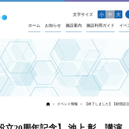
小
中
大
文字サイズ
ホーム
お知らせ
施設案内
施設利用ガイド
イベ
イベント情報
【終了しました】【財団設立
立20周年記念】 池上 彰 講演