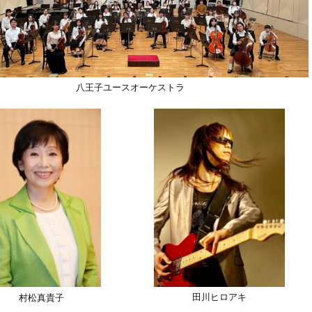
八王子ユースオーケストラ
田川ヒロアキ
村松真貴子