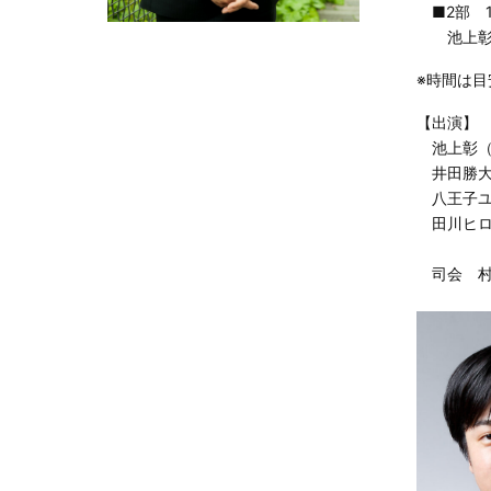
■2部 1
池上彰に
※時間は
【出演】
池上彰（
井田勝大
八王子ユ
田川ヒロ
司会 村