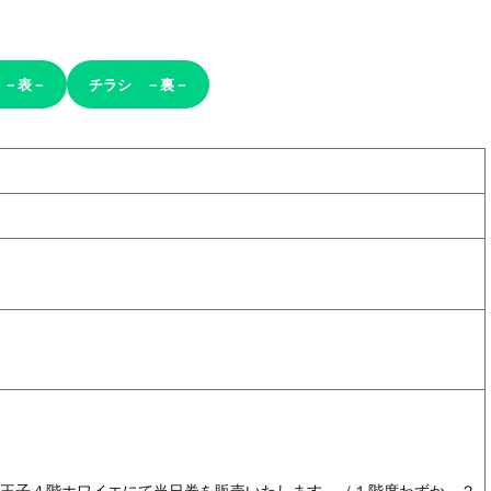
 －表－
チラシ
－
裏
－
）
）
ル八王子４階ホワイエにて当日券を販売いたします。（１階席わずか、２