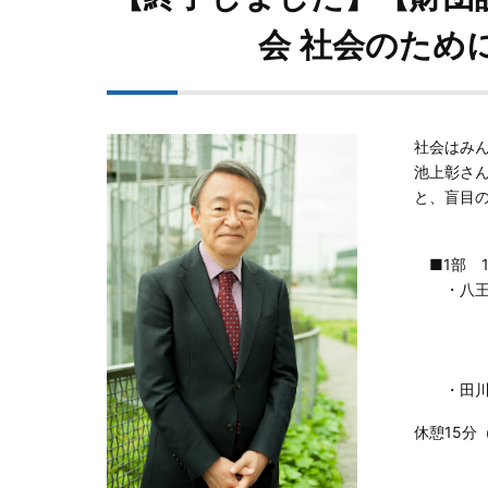
会 社会のため
社会はみ
池上彰さ
と、盲目
■1部 1
・八王子
指揮
曲目：
・田川ヒ
休憩15分