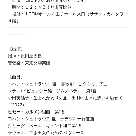
時間：１２：４５より販売開始
場所：J:COMホール八王子ホール入口（サザンスカイタワー
４階）
ーーーーーーーーーーーーーーーーーーーーーーーーーーーー
ーーーー
【出演】
指揮：原田慶太楼
管弦楽：東京交響楽団
【曲目】
ヨハン・シュトラウスⅡ世：喜歌劇「こうもり」序曲
サティ/ドビュッシー編：ジムノペティ 第1番
小田実結子：生まれかわりの旅～出羽の山々に想いを馳せて～
（2022）
ビゼー：カルメン組曲 第1番
ヨハン・シュトラウスⅠ世：ラデツキー行進曲
グリーグ：ペール・ギュント組曲第1番
ラヴェル：亡き王女のためのパヴァーヌ