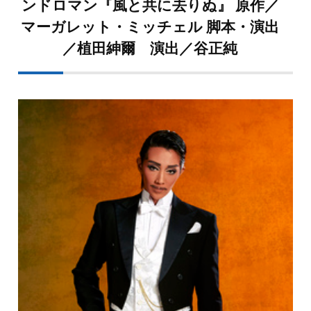
ンドロマン『風と共に去りぬ』 原作／
マーガレット・ミッチェル 脚本・演出
／植田紳爾 演出／谷正純