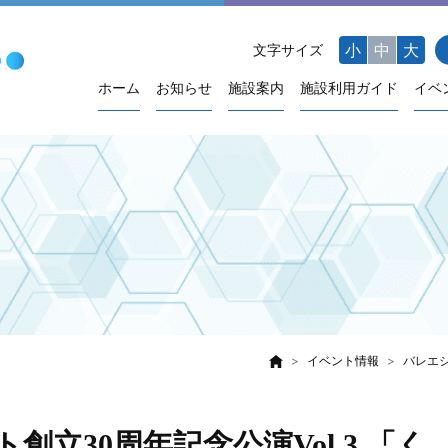
小
中
大
文字サイズ
ホーム
お知らせ
施設案内
施設利用ガイド
イベ
イベント情報
バレエシ
立30周年記念公演Vol.3 「く