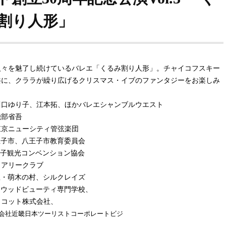
割り人形」
人々を魅了し続けているバレエ「くるみ割り人形」。チャイコフスキー
共に、クララが繰り広げるクリスマス・イブのファンタジーをお楽しみ
。
川口ゆり子、江本拓、ほかバレエシャンブルウエスト
磯部省吾
東京ニューシティ管弦楽団
王子市、八王子市教育委員会
観光コンベンション協会
リークラブ
里・萌木の村、シルクレイズ
リウッドビューティ専門学校、
ット株式会社、
近畿日本ツーリストコーポレートビジ