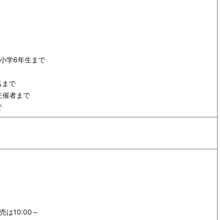
小学6年生まで
名まで
主催者まで
で
は10:00～