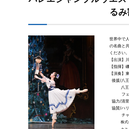
るみ
世界中で
の名曲と
ください
【出演】
【指揮】
【演奏】
後援/八
八王子
フェア
協力/清
協賛/ハ
チャコ
株式会社