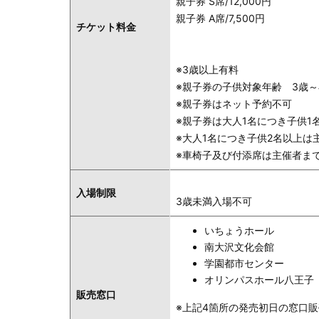
親子券 S席/12,000円
親子券 A席/7,500円
チケット料金
※3歳以上有料
※親子券の子供対象年齢 3歳～
※親子券はネット予約不可
※親子券は大人1名につき子供1
※大人1名につき子供2名以上は
※車椅子及び付添席は主催者ま
入場制限
3歳未満入場不可
いちょうホール
南大沢文化会館
学園都市センター
オリンパスホール八王子
販売窓口
※上記4箇所の発売初日の窓口販売