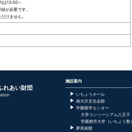
13:00～
登録が必要です。
ただけません。
施設案内
ふれあい財団
いちょうホール
ation
南大沢文化会館
学園都市センター
大学コンソーシアム八王子
学園都市大学（いちょう塾
夢美術館