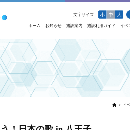
小
中
大
文字サイズ
ホーム
お知らせ
施設案内
施設利用ガイド
イベ
イ
おう！日本の歌 in 八王子