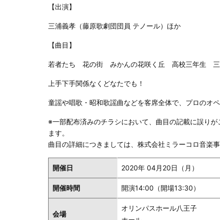
【出演】
三浦義孝（藤原歌劇団団員 テノール）ほか
【曲目】
若者たち 花の街 みかんの花咲く丘 高校三年生 三
上手下手関係なくどなたでも！
童謡や唱歌・昭和歌謡曲などを客席全体で、プロのオペ
※一部配布済みのチラシにおいて、曲目の記載に誤りが
ます。
曲目の詳細につきましては、株式会社ミラーコロ音楽事務所
開催日
2020年 04月20日（月）
開催時間
開演14:00（開場13:30）
オリンパスホール八王子
会場
ホール