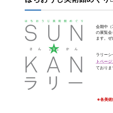
会期中（
の展覧会
ます。ぜ
ラリーシ
トページ
ておりま
※各美術