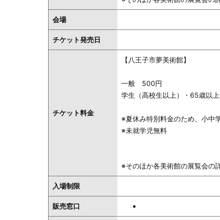
会場
チケット発売日
【八王子市夢美術館】
一般 500円
学生（高校生以上）・65歳以上
チケット料金
※夏休み特別料金のため、小中
※未就学児無料
※そのほか各美術館の展覧会の
入場制限
販売窓口