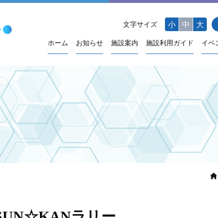
小
中
大
文字サイズ
ホーム
お知らせ
施設案内
施設利用ガイド
イベ
UN☆KANラリー