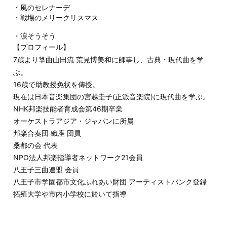
・風のセレナーデ
・戦場のメリークリスマス
・涙そうそう
【プロフィール】
7歳より箏曲山田流 荒見博美和に師事し、古典・現代曲を学
ぶ。
16歳で助教授免状を傳授。
現在は日本音楽集団の宮越圭子(正派音楽院)に現代曲を学ぶ。
NHK邦楽技能者育成会第46期卒業
オーケストラアジア・ジャパンに所属
邦楽合奏団 織座 団員
桑都の会 代表
NPO法人邦楽指導者ネットワーク21会員
八王子三曲連盟 会員
八王子市学園都市文化ふれあい財団 アーティストバンク登録
拓殖大学や市内小学校に於いて指導