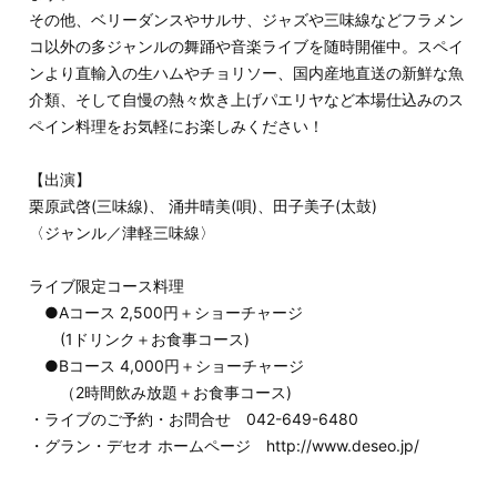
その他、ベリーダンスやサルサ、ジャズや三味線などフラメン
コ以外の多ジャンルの舞踊や音楽ラ
イブを随時開催中。スペイ
ンより直輸入の生ハムやチョリソー、国内産地直送の新鮮な魚
介類、そ
して自慢の熱々炊き上げパエリヤなど本場仕込みのス
ペイン料理をお気軽にお楽しみください！
【出演】
栗原武啓(三味線)、 涌井晴美(唄)、田子美子(太鼓)
〈ジャンル／津軽三味線〉
ライブ限定コース料理
●Aコース 2,500円＋ショーチャージ
(1ドリンク＋お食事コース)
●Bコース 4,000円＋ショーチャージ
（2時間飲み放題＋お食事コース)
・ライブのご予約・お問合せ 042-649-6480
・グラン・デセオ ホームページ http://www.deseo.jp/