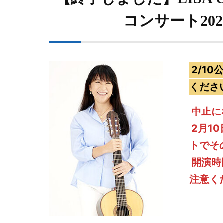
コンサート202
2/1
くださ
中止に
2月1
トでそ
開演時
注意く