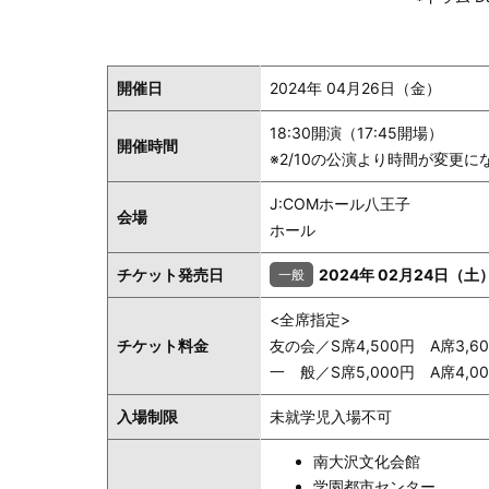
開催日
2024年 04月26日（金）
18:30開演（17:45開場）
開催時間
※2/10の公演より時間が変更
J:COMホール八王子
会場
ホール
チケット発売日
2024年 02月24日（土
<全席指定>
チケット料金
友の会／S席4,500円 A席3,6
一 般／S席5,000円 A席4,0
入場制限
未就学児入場不可
南大沢文化会館
学園都市センター