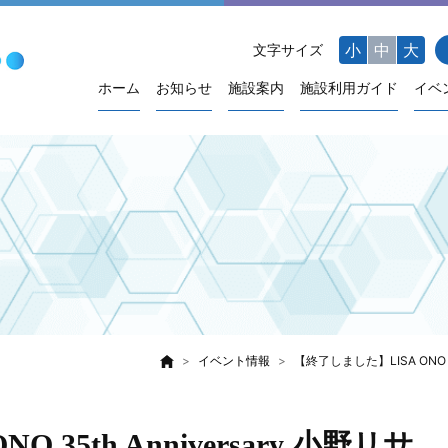
小
中
大
文字サイズ
ホーム
お知らせ
施設案内
施設利用ガイド
イベ
イベント情報
【終了しました】LISA ONO 3
35th Anniversary 小野リサ