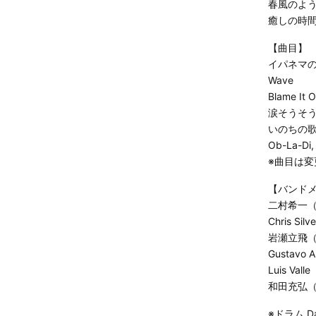
春風のよ
癒しの時
【曲目】
イパネマ
Wave
Blame It 
涙そうそ
いのちの
Ob-La-Di
※曲目は
【バンド
二村希一
Chris Si
岩瀬立飛
Gustav
Luis Va
和田充弘
※ドラム D