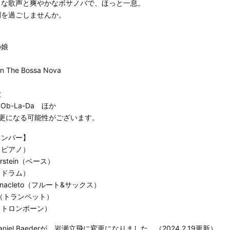
うな歌声と爽やかなボサノバで、ほっと一息。
間を過ごしませんか。
の娘
On The Bossa Nova
う
歌
, Ob-La-Da ほか
変更になる可能性がございます。
メンバー】
（ピアノ）
lverstein（ベース）
（ドラム）
o Anacleto（フルート&サックス）
lle（トランペット）
（トロンボーン）
aniel Baederが、岩瀬立飛に変更になりました。（2024.2.19更新）