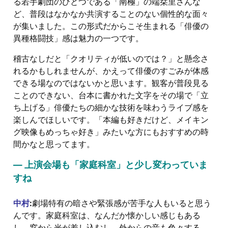
る若手劇団のひとつである「南極」の端栞里さんな
ど、普段はなかなか共演することのない個性的な面々
が集いました。この形式だからこそ生まれる「俳優の
異種格闘技」感は魅力の一つです。
稽古なしだと「クオリティが低いのでは？」と懸念さ
れるかもしれませんが、かえって俳優のすごみが体感
できる場なのではないかと思います。観客が普段見る
ことのできない、台本に書かれた文字をその場で「立
ち上げる」俳優たちの細かな技術を味わうライブ感を
楽しんでほしいです。「本編も好きだけど、メイキン
グ映像もめっちゃ好き」みたいな方にもおすすめの時
間かなと思ってます。
― 上演会場も「家庭科室」と少し変わっていま
すね
中村
:
劇場特有の暗さや緊張感が苦手な人もいると思う
んです。家庭科室は、なんだか懐かしい感じもある
し、窓から光が差し込むし、外からの音も色々する。