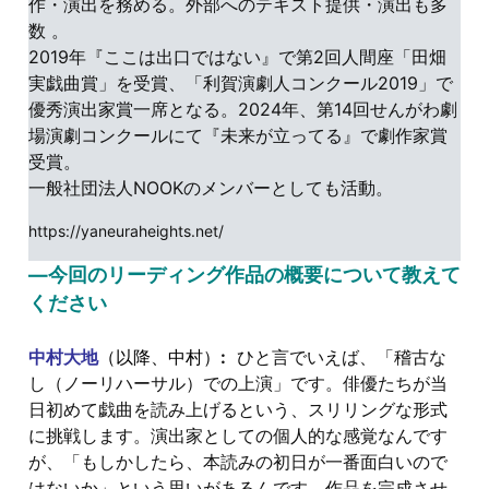
作・演出を務める。外部へのテキスト提供・演出も多
数 。
2019年『ここは出口ではない』で第2回人間座「田畑
実戯曲賞」を受賞、「利賀演劇人コンクール2019」で
優秀演出家賞一席となる。2024年、第14回せんがわ劇
場演劇コンクールにて『未来が立ってる』で劇作家賞
受賞。
一般社団法人NOOKのメンバーとしても活動。
https://yaneuraheights.net/
―今回のリーディング作品の概要について教えて
ください
中村大地
（以降、中村）
:
ひと言でいえば、「稽古な
し（ノーリハーサル）での上演」です。俳優たちが当
日初めて戯曲を読み上げるという、スリリングな形式
に挑戦します。演出家としての個人的な感覚なんです
が、「もしかしたら、本読みの初日が一番面白いので
はないか」という思いがあるんです。作品を完成させ