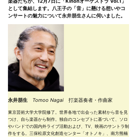
楽器たちが、12月7日に「Kinonオーケストラ Vol.1」
として集結します。八王子の「音」に懸ける想いやコ
ンサートの魅力について永井朋生さんに伺いました。
永井朋生
Tomoo Nagai
打楽器奏者・作曲家
東京芸術大学大学院修了。世界各地で出会った素材から音を見
つけ、自ら楽器から制作。独自のコンセプトに基づいて、ソロ
やバンドでの国内外ライブ活動および、TV、映画のサントラ制
作をする。三保松原文化創造センター「オトノキ」、南方熊楠