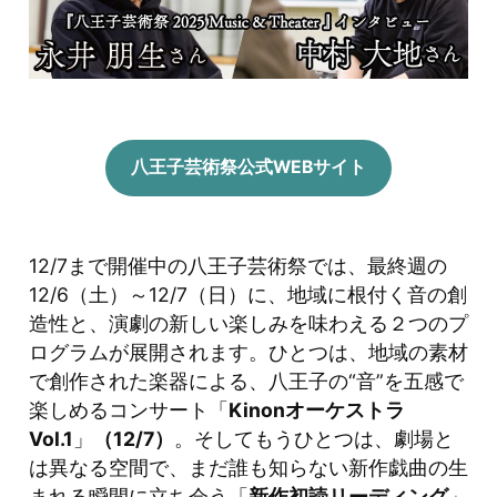
□
八王子芸術祭公式WEBサイト
12/7まで開催中の八王子芸術祭では、最終週の
12/6（土）～12/7（日）に、地域に根付く音の創
造性と、演劇の新しい楽しみを味わえる２つのプ
ログラムが展開されます。ひとつは、地域の素材
で創作された楽器による、八王子の“音”を五感で
楽しめるコンサート「
Kinonオーケストラ
Vol.1
」
（12/7）
。そしてもうひとつは、劇場と
は異なる空間で、まだ誰も知らない新作戯曲の生
まれる瞬間に立ち会う「
新作初読リーディング
」