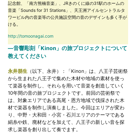
記念館、「南方熊楠音楽」、JRきのくに線の31駅のホームの
音楽「Sounds for 31 Stations」、天王洲アイルセントラルタ
ワービル内の音楽等の公共施設空間の音のデザインも多く手が
ける。
http://tomoonagai.com
―音響彫刻「Kinon」の旅プロジェクトについて
教えてください
永井朋生
（以下、永井）：「Kinon」は、八王子芸術祭
から生まれた八王子で集めた木材や地域の素材を使っ
て楽器を制作し、それらを用いて音楽を創造していく
10年間の音の旅プロジェクトです。前回の芸術祭で
は、対象エリアである高尾・恩方地域で伐採された木
材で楽器を制作し演奏しました。今回はエリアが変わ
り、中野・大和田・小宮・石川エリアのテーマである
絹糸や鉄、廃材などを加えて、八王子の新しい音を探
求し楽器を創り出して奏でます。