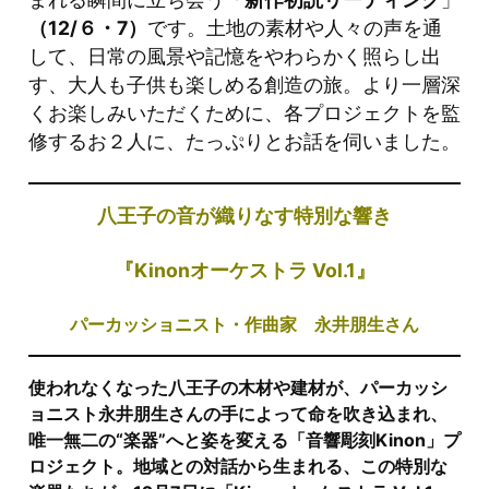
（12/６・7）
です。土地の素材や人々の声を通
して、日常の風景や記憶をやわらかく照らし出
す、大人も子供も楽しめる創造の旅。より一層深
くお楽しみいただくために、各プロジェクトを監
修するお２人に、たっぷりとお話を伺いました。
八王子の音が織りなす特別な響き
『K
inonオーケストラ Vol.1』
パーカッショニスト・作曲家 永井朋生さん
使われなくなった八王子の木材や建材が、パーカッシ
ョニスト永井朋生さんの手によって命を吹き込まれ、
唯一無二の“楽器”へと姿を変える「音響彫刻Kinon」プ
ロジェクト。地域との対話から生まれる、この特別な