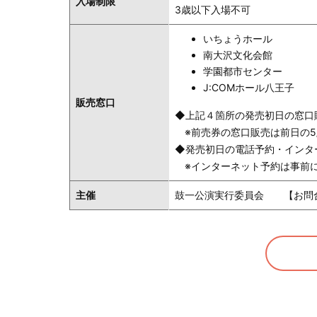
入場制限
3歳以下入場不可
いちょうホール
南大沢文化会館
学園都市センター
J:COMホール八王子
販売窓口
◆上記４箇所の発売初日の窓口販
※前売券の窓口販売は前日の5/1
◆発売初日の電話予約・インター
※インターネット予約は事前
主催
鼓一公演実行委員会 【お問合せ先】ス