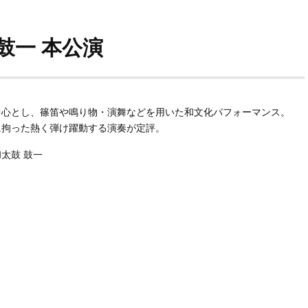
鼓一 本公演
中心とし、篠笛や鳴り物・演舞などを用いた和文化パフォーマンス。
に拘った熱く弾け躍動する演奏が定評。
太鼓 鼓一