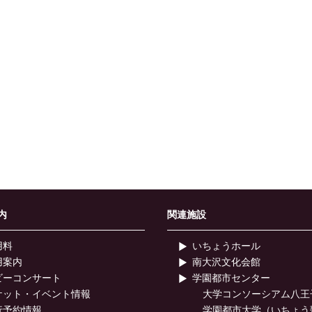
内
関連施設
用料
いちょうホール
用案内
南大沢文化会館
ビーコンサート
学園都市センター
ケット・イベント情報
大学コンソーシアム八王
行予約情報
学園都市大学（いちょう