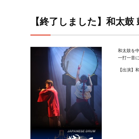
【終了しました】和太鼓 
和太鼓を
一打一音
【出演】和