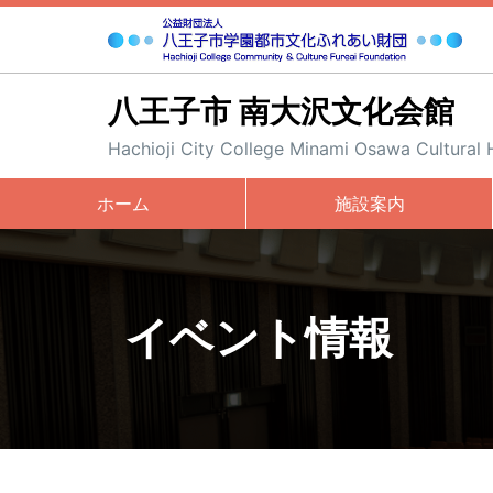
八王子市 南大沢文化会館
Hachioji City College Minami Osawa Cultural H
ホーム
施設案内
イベント情報