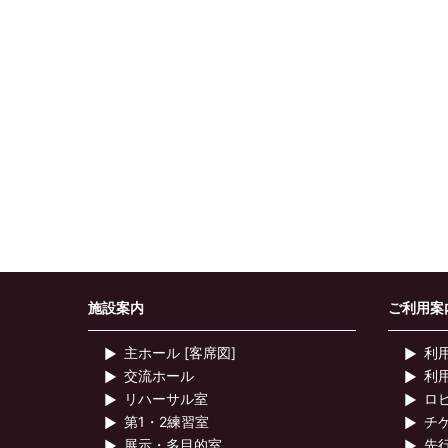
施設案内
ご利用案
主ホール [客席図]
利
交流ホール
利
リハーサル室
ロ
第1・2練習室
チ
展示・多目的室
先