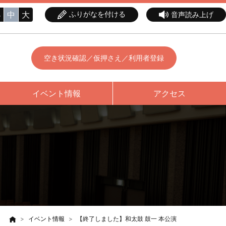
小
中
大
ふりがなを付ける
音声読み上げ
空き状況確認／仮押さえ／利用者登録
イベント情報
アクセス
イベント情報
【終了しました】和太鼓 鼓一 本公演